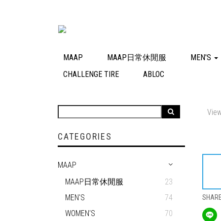
MAAP
MAAP日常休閒服
MEN'S
CHALLENGE TIRE
ABLOC
View
CATEGORIES
MAAP
MAAP日常休閒服
23
MEN'S
74
SHAR
WOMEN'S
70