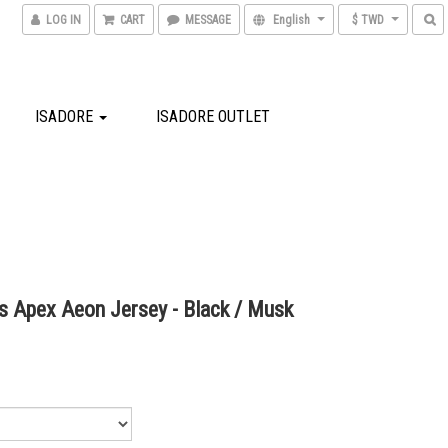
LOG IN
CART
MESSAGE
English
$ TWD
ISADORE
ISADORE OUTLET
 Apex Aeon Jersey - Black / Musk
0