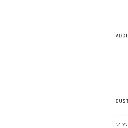
ADDI
CUS
No rev