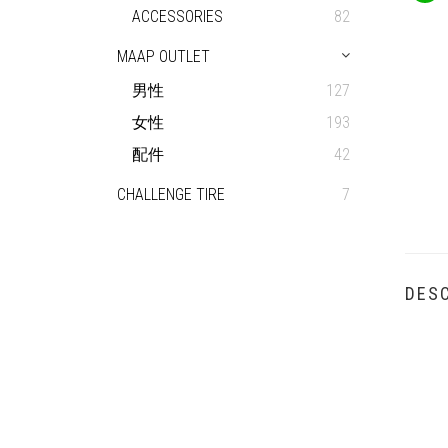
ACCESSORIES
82
MAAP OUTLET
男性
127
女性
193
配件
42
CHALLENGE TIRE
7
DESC