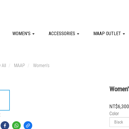
WOMEN'S
ACCESSORIES
MAAP OUTLET
 All
MAAP
Women's
Women's
NT$6,30
Color
E