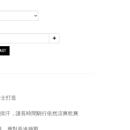
CART
途騎士打造
蒸發散熱與排汗，讓長時間騎行依然涼爽乾爽
溫，應對長途挑戰