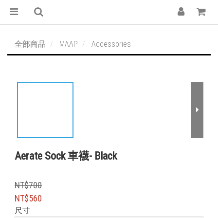
全部商品
MAAP
Accessories
Aerate Sock 車襪- Black
NT$700
NT$560
尺寸