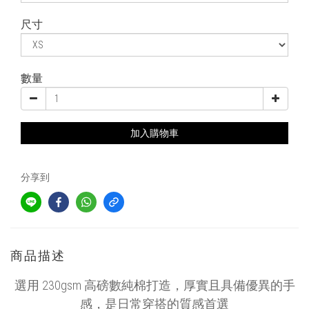
尺寸
數量
加入購物車
分享到
商品描述
選用
230gsm 高磅數純棉
打造，
厚實且具備優異的手
感，
是日常穿搭的質感首選