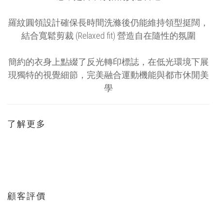
羅紋圓領
設計確保長時間洗滌後仍能維持領型挺闊，
結合
寬鬆剪裁 (Relaxed fit)
營造自在隨性的氛圍
簡約的衣身上點綴了
反光轉印標誌
，
在低光環境下展
現獨特的視覺細節，
完美融合運動機能與都市休閒美
學
了解更多
顧客評價